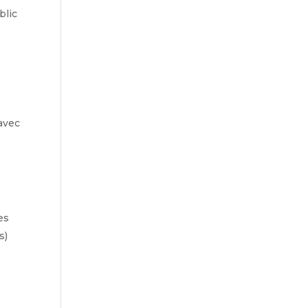
blic
avec
es
s)