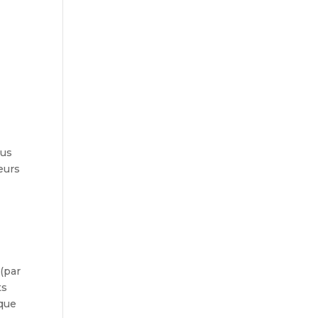
ous
eurs
 (par
ts
rque